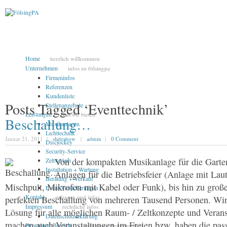
Home
herzlich willkommen
Unternehmen
infos zu fölsingpa
Firmeninfos
Referenzen
Kundenliste
Posts Tagged ‘Eventtechnik’
Stellenangebote
Leistungen
was wir bieten
Beschallung…
Musikanlagen
Lichttechnik
Januar 21, 2011 |
slideshow
|
admin
|
0 Comment
Discjockey
Security-Service
Von der kompakten Musikanlage für die Garten
Zeltverleih
Installation + Wartung
Anlagen für die Betriebsfeier (Anlage mit Laut
Beratung + Verkauf
Mischpult, Mikrofon mit Kabel oder Funk), bis hin zu groß
Event-Versicherungen
Kontakt
anfragen und infos
perfekten Beschallung von mehreren Tausend Personen. Wir
Impressum
rechtliche infos
Lösung für alle möglichen Raum- / Zeltkonzepte und Verans
Datenschutzerklärung
machen auch Veranstaltungen im Freien bzw. haben die pas
Download-Bereich
logodaten + designmanual