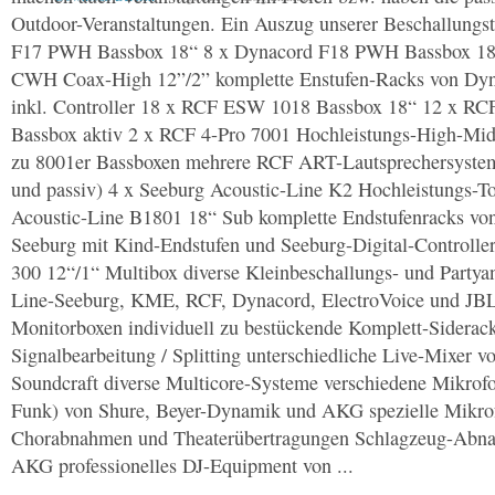
Outdoor-Veranstaltungen. Ein Auszug unserer Beschallungs
F17 PWH Bassbox 18“ 8 x Dynacord F18 PWH Bassbox 18
CWH Coax-High 12”/2” komplette Enstufen-Racks von Dy
inkl. Controller 18 x RCF ESW 1018 Bassbox 18“ 12 x RC
Bassbox aktiv 2 x RCF 4-Pro 7001 Hochleistungs-High-Mid
zu 8001er Bassboxen mehrere RCF ART-Lautsprechersystem
und passiv) 4 x Seeburg Acoustic-Line K2 Hochleistungs-To
Acoustic-Line B1801 18“ Sub komplette Endstufenracks von
Seeburg mit Kind-Endstufen und Seeburg-Digital-Controlle
300 12“/1“ Multibox diverse Kleinbeschallungs- und Partya
Line-Seeburg, KME, RCF, Dynacord, ElectroVoice und JBL
Monitorboxen individuell zu bestückende Komplett-Siderack
Signalbearbeitung / Splitting unterschiedliche Live-Mixer 
Soundcraft diverse Multicore-Systeme verschiedene Mikrof
Funk) von Shure, Beyer-Dynamik und AKG spezielle Mikrof
Chorabnahmen und Theaterübertragungen Schlagzeug-Abna
AKG professionelles DJ-Equipment von ...