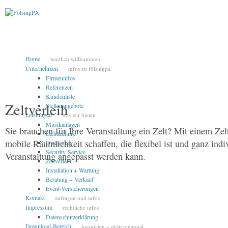
Home
herzlich willkommen
Unternehmen
infos zu fölsingpa
Firmeninfos
Referenzen
Kundenliste
Zeltverleih
Stellenangebote
Leistungen
was wir bieten
Musikanlagen
Sie brauchen für Ihre Veranstaltung ein Zelt? Mit einem Zel
Lichttechnik
mobile Räumlichkeit schaffen, die flexibel ist und ganz indi
Discjockey
Security-Service
Veranstaltung angepasst werden kann.
Zeltverleih
Installation + Wartung
Beratung + Verkauf
Event-Versicherungen
Kontakt
anfragen und infos
Impressum
rechtliche infos
Datenschutzerklärung
Download-Bereich
logodaten + designmanual