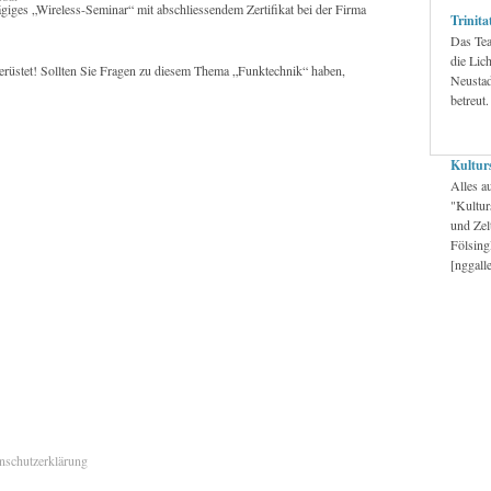
giges „Wireless-Seminar“ mit abschliessendem Zertifikat bei der Firma
Trinita
Das Tea
die Lic
 gerüstet! Sollten Sie Fragen zu diesem Thema „Funktechnik“ haben,
Neustad
betreut.
Kultur
Alles au
"Kultur
und Zel
Fölsing
[nggall
nschutzerklärung