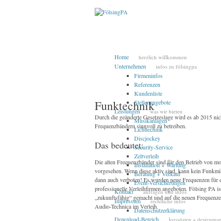
Home
herzlich willkommen
Unternehmen
infos zu fölsingpa
Firmeninfos
Referenzen
Kundenliste
Funktechnik
Stellenangebote
Leistungen
was wir bieten
Durch die geänderte Gesetzeslage wird es ab 2015 ni
Musikanlagen
Frequenzbändern sinnvoll zu betreiben.
Lichttechnik
Discjockey
Das bedeutet:
Security-Service
Zeltverleih
Die alten Frequenzbänder sind für den Betrieb von mo
Installation + Wartung
vorgesehen. Wenn diese aktiv sind, kann kein Funkmik
Beratung + Verkauf
dann auch verboten! Es wurden neue Frequenzen für 
Event-Versicherungen
professionelle Verleihfirmen angeboten. Fölsing PA is
Kontakt
anfragen und infos
„zukunftsfähig“ gemacht und auf die neuen Frequenze
Impressum
rechtliche infos
Audio-Technica im Verleih.
Datenschutzerklärung
Download-Bereich
logodaten + designma