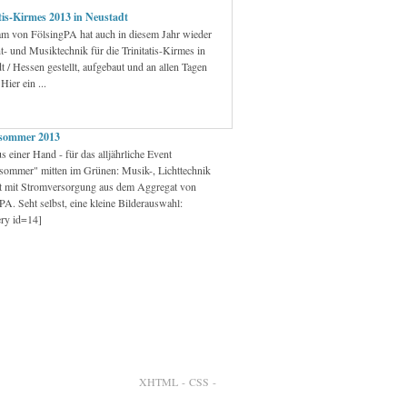
tis-Kirmes 2013 in Neustadt
m von FölsingPA hat auch in diesem Jahr wieder
ht- und Musiktechnik für die Trinitatis-Kirmes in
t / Hessen gestellt, aufgebaut und an allen Tagen
 Hier ein ...
sommer 2013
s einer Hand - für das alljährliche Event
sommer" mitten im Grünen: Musik-, Lichttechnik
t mit Stromversorgung aus dem Aggregat von
PA. Seht selbst, eine kleine Bilderauswahl:
ery id=14]
XHTML
-
CSS
-