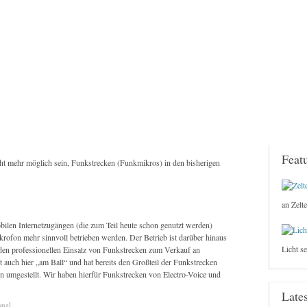
Feat
cht mehr möglich sein, Funkstrecken (Funkmikros) in den bisherigen
an Zelte
bilen Internetzugängen (die zum Teil heute schon genutzt werden)
rofon mehr sinnvoll betrieben werden. Der Betrieb ist darüber hinaus
Licht s
den professionellen Einsatz von Funkstrecken zum Verkauf an
t auch hier „am Ball“ und hat bereits den Großteil der Funkstrecken
n umgestellt. Wir haben hierfür Funkstrecken von Electro-Voice und
Late
nual