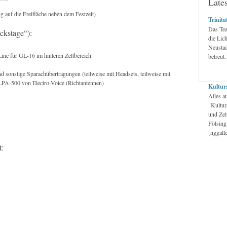
Late
 auf die Freifläche neben dem Festzelt)
Trinita
Das Tea
ckstage“):
die Lic
Neustad
e für GL-16 im hinteren Zeltbereich
betreut.
 sonstige Sparachübertragungen (teilweise mit Headsets, teilweise mit
LPA-500 von Electro-Voice (Richtantennen)
Kultur
Alles au
"Kultur
und Zel
Fölsing
[nggall
t: