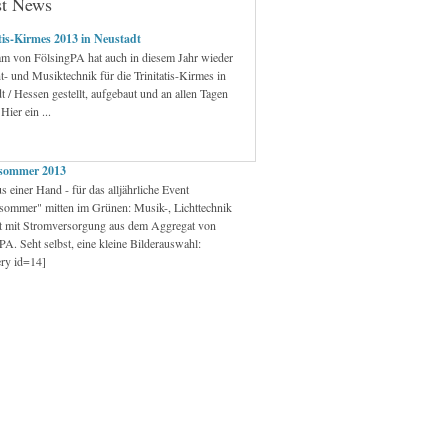
st News
tis-Kirmes 2013 in Neustadt
m von FölsingPA hat auch in diesem Jahr wieder
ht- und Musiktechnik für die Trinitatis-Kirmes in
t / Hessen gestellt, aufgebaut und an allen Tagen
 Hier ein ...
sommer 2013
s einer Hand - für das alljährliche Event
sommer" mitten im Grünen: Musik-, Lichttechnik
t mit Stromversorgung aus dem Aggregat von
PA. Seht selbst, eine kleine Bilderauswahl:
ery id=14]