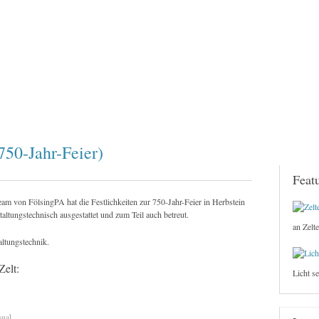
750-Jahr-Feier)
Feat
am von FölsingPA hat die Festlichkeiten zur 750-Jahr-Feier in Herbstein
taltungstechnisch ausgestattet und zum Teil auch betreut.
an Zelte
altungstechnik.
Zelt:
Licht s
nual