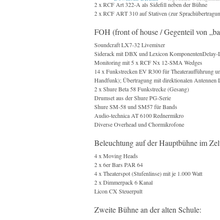
2 x RCF Art 322-A als Sidefill neben der Bühne
2 x RCF ART 310 auf Stativen (zur Sprachübertragung
FOH (front of house / Gegenteil von „ba
Soundcraft LX7-32 Livemixer
Siderack mit DBX und Lexicon KomponentenDelay-Lin
Monitoring mit 5 x RCF Nx 12-SMA Wedges
14 x Funkstrecken EV R300 für Theateraufführung und
Handfunk); Übertragung mit direktionalen Antennen 
2 x Shure Beta 58 Funkstrecke (Gesang)
Drumset aus der Shure PG-Serie
Shure SM-58 und SM57 für Bands
Audio-technica AT 6100 Rednermikro
Diverse Overhead und Chormikrofone
Beleuchtung auf der Hauptbühne im Zel
4 x Moving Heads
2 x 6er Bars PAR 64
4 x Theaterspot (Stufenlinse) mit je 1.000 Watt
2 x Dimmerpack 6 Kanal
Licon CX Steuerpult
Zweite Bühne an der alten Schule: