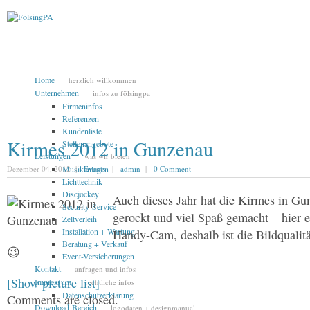
Home
herzlich willkommen
Unternehmen
infos zu fölsingpa
Firmeninfos
Referenzen
Kundenliste
Kirmes 2012 in Gunzenau
Stellenangebote
Leistungen
was wir bieten
Dezember 04, 2012 |
Musikanlagen
Events
|
admin
|
0 Comment
Lichttechnik
Discjockey
Auch dieses Jahr hat die Kirmes in Gu
Security-Service
gerockt und viel Spaß gemacht – hier e
Zeltverleih
Installation + Wartung
Handy-Cam, deshalb ist die Bildqualitä
Beratung + Verkauf
😉
Event-Versicherungen
Kontakt
anfragen und infos
[Show picture list]
Impressum
rechtliche infos
Datenschutzerklärung
Comments are closed.
Download-Bereich
logodaten + designmanual